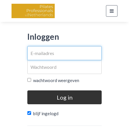
Toggle
navigati
Inloggen
wachtwoord weergeven
Log in
blijf ingelogd